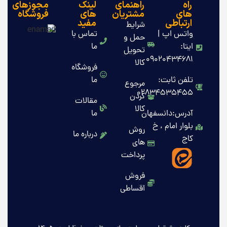
راه
راهنمای
لینک
مجوزهای
های
مشتریان
های
فروشگاه
ارتباطی
مفید
شرایط
واتس اپ |
تماس با
حمل و
ایتا:
ما
تحویل
09020434681
کالا
فروشگاه
تلفن ثابت:
ما
مرجوع
02834535455
کردن
مقالات
کالا
آدرس:دانسفهان
ما
بلوار امام ، خ
روش
درباره ما
کاج
های
پرداخت
فروش
اقساطی