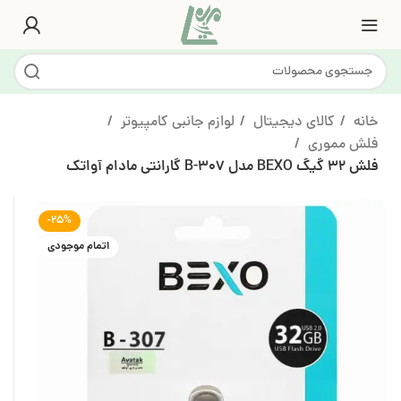
خانه
کالای دیجیتال
لوازم جانبی کامپیوتر
فلش مموری
فلش 32 گیگ BEXO مدل B-307 گارانتی مادام آواتک
-25%
اتمام موجودی