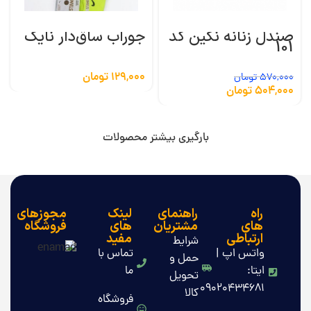
صندل زنانه نگین کد
جوراب ساق‌دار نایک
101
129,000
تومان
570,000
تومان
504,000
تومان
بارگیری بیشتر محصولات
راه
راهنمای
لینک
مجوزهای
های
مشتریان
های
فروشگاه
ارتباطی
مفید
شرایط
واتس اپ |
تماس با
حمل و
ایتا:
ما
تحویل
09020434681
کالا
فروشگاه