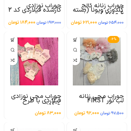
جوراب زنانه کالج
جوراب نوزادی
گلدوزی ویونا (بسته
کارشده فیلاردی کد 2
6 عددی)
621,000
تومان
184,000
تومان
654,000
تومان
193,000
تومان
-6%
جوراب مچی زنانه
جوراب مچی نوزادی
لب تور FIRST
فیلاردی با طرح
خرگوش
92,000
تومان
83,000
تومان
97,500
تومان