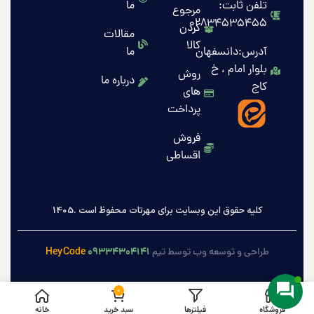
تلفن ثابت:
ما
مرجوع
02834535455
کردن
مقالات
کالا
آدرس:دانسفهان
ما
بلوار امام ، خ
روش
درباره ما
کاج
های
پرداخت
فروش
اقساطی
کلیه حقوق این وبسایت برای مهرتات محفوظ است .1405
HeyCode
۰۹۳۳۴۳۰۴۱۴۱
طراحی و توسعه وب توسط تیم
0
فروشگاه
فیلترها
سبد خرید
خانه