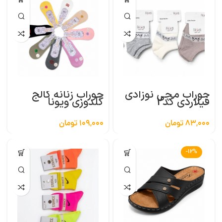
جوراب مچی نوزادی
جوراب زنانه کالج
فیلاردی کد2
گلدوزی ویونا
83,000
تومان
109,000
تومان
-12%