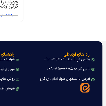
جوراب زنا
کرکی زمس
دانا
45,000
تومان
راه های ارتباطی
راهنمای 
واتس اپ | ایتا: 09020434681
شرایط حمل
تلفن ثابت: 02834535455
مرجوع کردن
آدرس:دانسفهان بلوار امام ، خ کاج
روش های 
فروش اقس