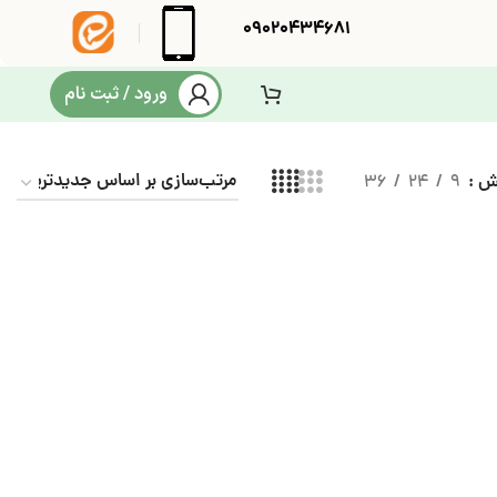
09020434681
ورود / ثبت نام
یش
9
24
36