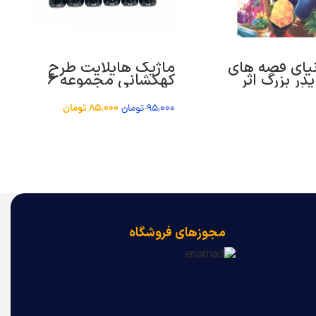
نیای قصه های
ماژیک هایلایت طرح
در بزرگ اثر
کهکشانی مجموعه 6
براهیمی
عددی
ت نیلوفرانه جلد
85,000
تومان
95,000
تومان
مجوزهای فروشگاه