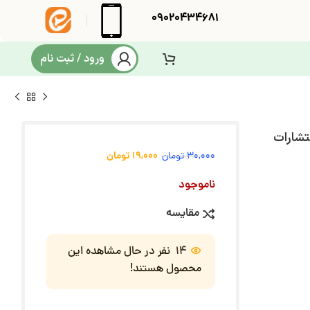
09020434681
ورود / ثبت نام
نتشارات
19,000
تومان
30,000
تومان
ناموجود
مقایسه
14
نفر در حال مشاهده این
محصول هستند!