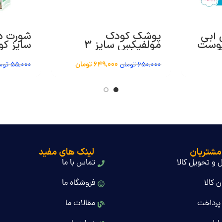
آبی
پوشک کودک
شورت دو
پوست
مولفیکس سایز 3
44
بسته 38 عددی
عددی
649,000
تومان
650,000
تومان
55,000
توم
مشتریان
لینک های مفید
 و تحویل کالا
تماس با ما
 کالا
فروشگاه ما
پرداخت
مقالات ما