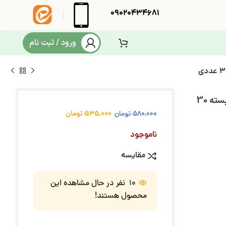
09020434681
ورود / ثبت نام
پوشک کودک کوکومی مدل اکو با لوسیون سایز 4 بسته 30
535,000
تومان
580,000
تومان
ناموجود
مقایسه
10
نفر در حال مشاهده این
محصول هستند!