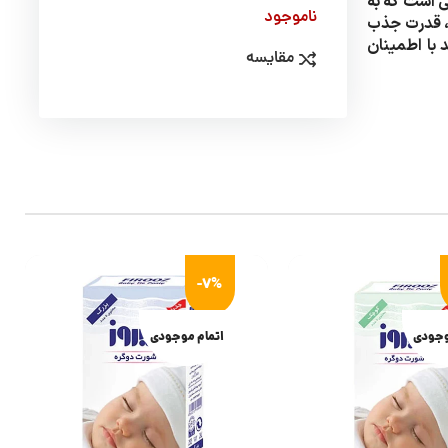
ی والدینی است که به
ناموجود
ه، قدرت جذب
د با اطمینان
مقایسه
-7%
وجودی
اتمام موجودی