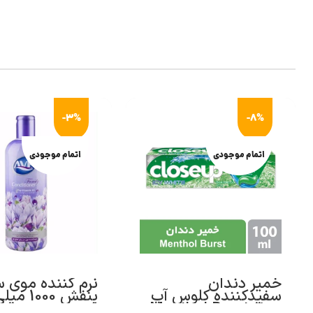
-3%
-8%
اتمام موجودی
اتمام موجودی
خمیر دندان
نرم کننده موی س
سفیدکننده کلوس آپ
بنفش 1000
مدل Menthol Burst
اوه