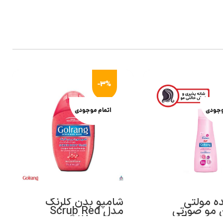
-3%
وجودی
اتمام موجودی
ده مولتی
شامپو بدن گلرنگ
 مو صورتی
مدل Scrub Red
گلرنگ سری Plus
مقدار 280 گرم