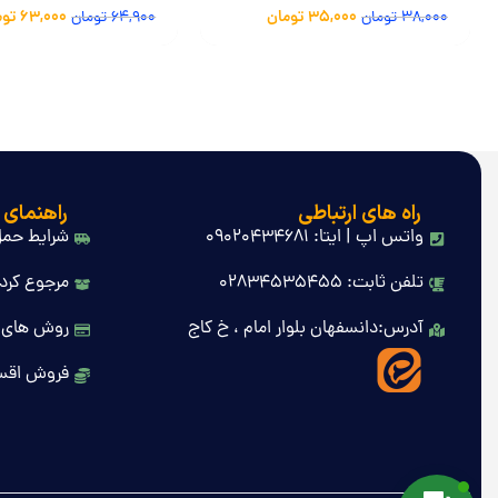
حجم 125 میلی لیتر
35,000
تومان
63,000
توم
38,000
تومان
64,900
تومان
راه های ارتباطی
راهنمای 
واتس اپ | ایتا: 09020434681
شرایط حمل
تلفن ثابت: 02834535455
مرجوع کردن
آدرس:دانسفهان بلوار امام ، خ کاج
روش های 
فروش اقس