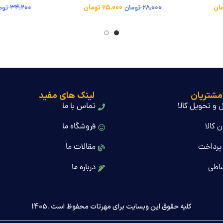
ان
25,000
تومان
28,000
تومان
34,200
توم
گرم
مشتریان
لینک های مفید
 و تحویل کالا
تماس با ما
 کالا
فروشگاه ما
پرداخت
مقالات ما
اطی
درباره ما
کلیه حقوق این وبسایت برای مهرتات محفوظ است .1405