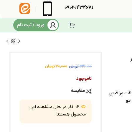
09020434681
ورود / ثبت نام
20,000
تومان
23,000
تومان
ناموجود
مقایسه
ات مراقبتی
 مو
12
نفر در حال مشاهده این
محصول هستند!