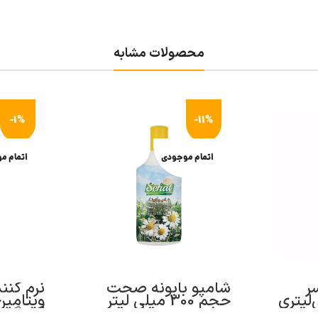
محصولات مشابه
-1%
-11%
اتمام موجودی
اتمام م
ر
شامپو بابونه صحت
نرم کنن
 میلی‌لیتری
حجم 300 میلی لیتر
ویتامین