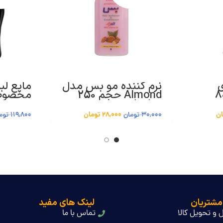
نرم کننده مو بس مدل
مایع لب
ونه 800
Almond حجم 250
مخصوص
میلی لیتر
تیره حجم 500
ان
28,000
تومان
30,000
تومان
119,800
توم
مشتریان
لینک های مفید
 و تحویل کالا
تماس با ما