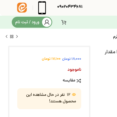
09020434681
ورود / ثبت نام
مایع سفید کننده البسه گلرنگ سری Dream House مقدار
17,100
تومان
18,000
تومان
ناموجود
مقایسه
12
نفر در حال مشاهده این
محصول هستند!