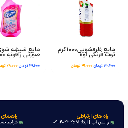
مایع ظرفشویی1000گرم
مایع شیشه شوی
توت فرنگی اوه
صورتی راف
میلی لیتری ا –
41,000
تومان
29,000
توم
42,200
تومان
29,600
تومان
راه های ارتباطی
راهنمای 
واتس اپ | ایتا: 09020434681
شرایط حمل