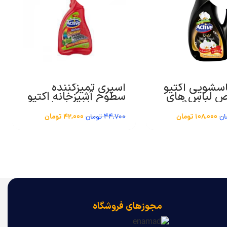
اسشویی اکتیو
اسپری تمیزکننده
 لباس های
سطوح آشپزخانه اکتیو
2 گرم
حجم 700 میلی لیتر
108,000
تومان
42,000
تومان
ان
44,700
تومان
مجوزهای فروشگاه