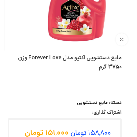
بزرگنمایی تصویر
مایع دستشویی اکتیو مدل Forever Love وزن
3750 گرم
دسته:
مایع دستشویی
اشتراک گذاری:
151,000
تومان
158,800
تومان