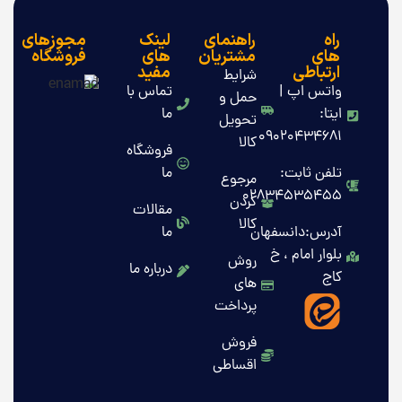
راه
راهنمای
لینک
مجوزهای
های
مشتریان
های
فروشگاه
ارتباطی
مفید
شرایط
واتس اپ |
تماس با
حمل و
ایتا:
ما
تحویل
09020434681
کالا
فروشگاه
تلفن ثابت:
ما
مرجوع
02834535455
کردن
مقالات
کالا
آدرس:دانسفهان
ما
بلوار امام ، خ
روش
درباره ما
کاج
های
پرداخت
فروش
اقساطی