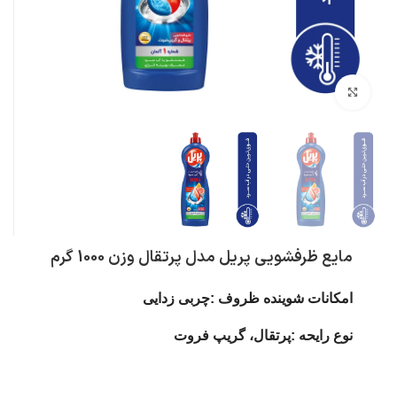
بزرگنمایی تصویر
مايع ظرفشويي پريل مدل پرتقال وزن 1000 گرم
امکانات شوینده ظروف :چربی زدایی
نوع رایحه :پرتقال، گریپ فروت