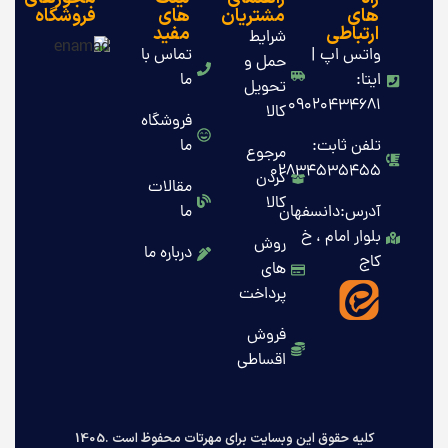
های
مشتریان
های
فروشگاه
ارتباطی
مفید
شرایط
واتس اپ |
تماس با
حمل و
ایتا:
ما
تحویل
09020434681
کالا
فروشگاه
تلفن ثابت:
ما
مرجوع
02834535455
کردن
مقالات
کالا
آدرس:دانسفهان
ما
بلوار امام ، خ
روش
درباره ما
کاج
های
پرداخت
فروش
اقساطی
کلیه حقوق این وبسایت برای مهرتات محفوظ است .1405