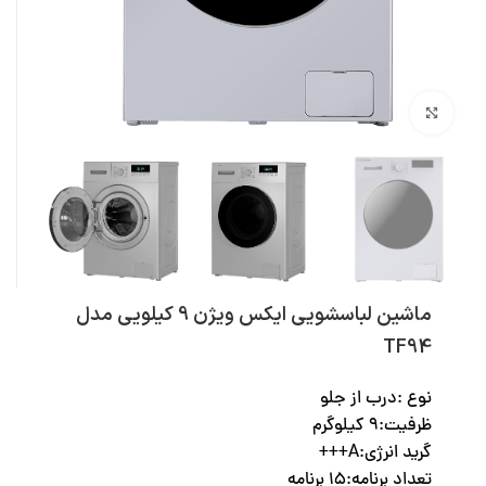
بزرگنمایی تصویر
ماشین لباسشویی ایکس ویژن 9 کیلویی مدل
TF94
نوع :درب از جلو
ظرفیت:۹ کیلوگرم
گرید انرژی:A+++
تعداد برنامه:۱۵ برنامه