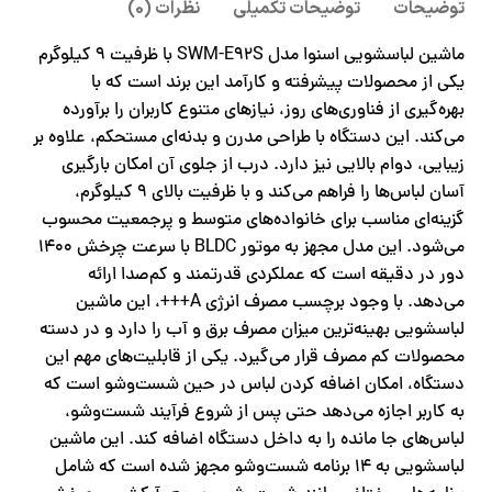
توضیحات
توضیحات تکمیلی
نظرات (0)
ماشین لباسشویی اسنوا مدل SWM-E92S با ظرفیت 9 کیلوگرم
یکی از محصولات پیشرفته و کارآمد این برند است که با
بهره‌گیری از فناوری‌های روز، نیازهای متنوع کاربران را برآورده
می‌کند. این دستگاه با طراحی مدرن و بدنه‌ای مستحکم، علاوه بر
زیبایی، دوام بالایی نیز دارد. درب از جلوی آن امکان بارگیری
آسان لباس‌ها را فراهم می‌کند و با ظرفیت بالای 9 کیلوگرم،
گزینه‌ای مناسب برای خانواده‌های متوسط و پرجمعیت محسوب
می‌شود. این مدل مجهز به موتور BLDC با سرعت چرخش 1400
دور در دقیقه است که عملکردی قدرتمند و کم‌صدا ارائه
می‌دهد. با وجود برچسب مصرف انرژی A+++، این ماشین
لباسشویی بهینه‌ترین میزان مصرف برق و آب را دارد و در دسته
محصولات کم‌ مصرف قرار می‌گیرد. یکی از قابلیت‌های مهم این
دستگاه، امکان اضافه کردن لباس در حین شست‌وشو است که
به کاربر اجازه می‌دهد حتی پس از شروع فرآیند شست‌وشو،
لباس‌های جا مانده را به داخل دستگاه اضافه کند. این ماشین
لباسشویی به 14 برنامه شست‌وشو مجهز شده است که شامل