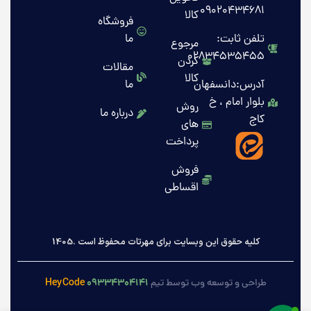
09020434681
کالا
فروشگاه
تلفن ثابت:
ما
مرجوع
02834535455
کردن
مقالات
کالا
آدرس:دانسفهان
ما
بلوار امام ، خ
روش
درباره ما
کاج
های
پرداخت
فروش
اقساطی
کلیه حقوق این وبسایت برای مهرتات محفوظ است .1405
HeyCode
۰۹۳۳۴۳۰۴۱۴۱
طراحی و توسعه وب توسط تیم