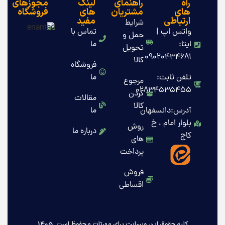
راه
راهنمای
لینک
مجوزهای
های
مشتریان
های
فروشگاه
ارتباطی
مفید
شرایط
واتس اپ |
تماس با
حمل و
ایتا:
ما
تحویل
09020434681
کالا
فروشگاه
تلفن ثابت:
ما
مرجوع
02834535455
کردن
مقالات
کالا
آدرس:دانسفهان
ما
بلوار امام ، خ
روش
درباره ما
کاج
های
پرداخت
فروش
اقساطی
کلیه حقوق این وبسایت برای مهرتات محفوظ است .1405