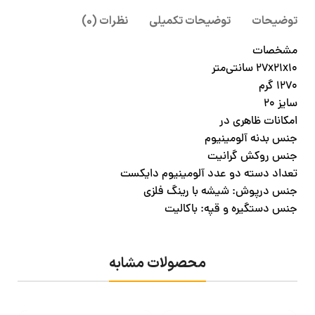
توضیحات
توضیحات تکمیلی
نظرات (0)
مشخصات
۲۷x۲۱x۱۰ سانتی‌متر
۱۲۷۰ گرم
سایز ۲۰
امکانات ظاهری در
جنس بدنه آلومینیوم
جنس روکش گرانیت
تعداد دسته دو عدد آلومینیوم دایکست
جنس درپوش: شیشه با رینگ فلزی
جنس دستگیره و قپه: باکالیت
محصولات مشابه