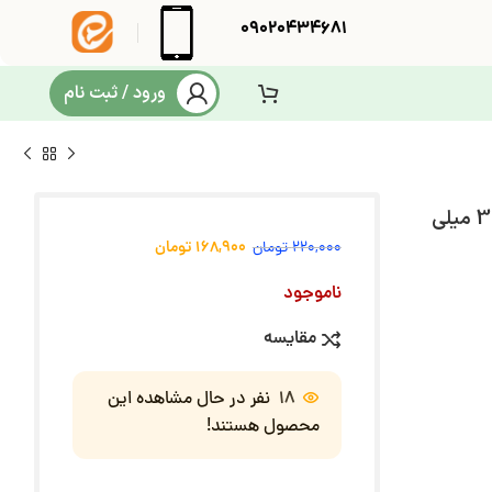
09020434681
ورود / ثبت نام
عطر جیبی زنانه نایس پاپت مدل Lancom حجم 35 میلی
168,900
تومان
220,000
تومان
ناموجود
مقایسه
18
نفر در حال مشاهده این
محصول هستند!