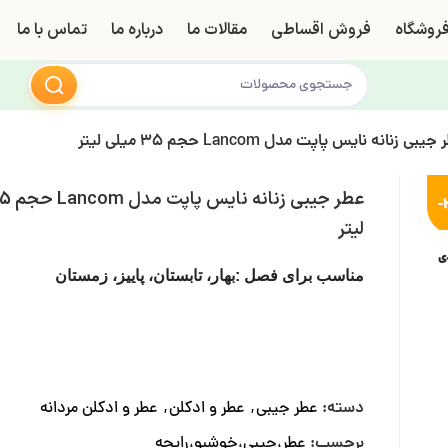
روشگاه
فروش اقساطی
مقالات ما
درباره ما
تماس با ما
یبی زنانه نایس پاپت مدل Lancom حجم 35 میلی لیتر
-
لیتر
ی
مناسب برای فصل :بهار، تابستان، پاییز، زمستان
دسته:
عطر جیبی
,
عطر و ادکلن
,
عطر و ادکلن مردانه
برچسب:
عطر،جیبی،خوشبو،رایحه