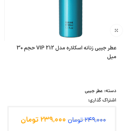
بزرگنمایی تصویر
عطر جیبی زنانه اسکلاره مدل 212 VIP حجم 30
میل
دسته:
عطر جیبی
اشتراک گذاری:
239,000
تومان
249,000
تومان