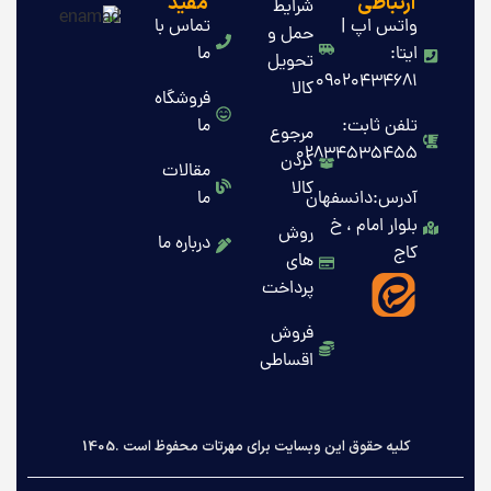
ارتباطی
مفید
شرایط
واتس اپ |
تماس با
حمل و
ایتا:
ما
تحویل
09020434681
کالا
فروشگاه
تلفن ثابت:
ما
مرجوع
02834535455
کردن
مقالات
کالا
آدرس:دانسفهان
ما
بلوار امام ، خ
روش
درباره ما
کاج
های
پرداخت
فروش
اقساطی
کلیه حقوق این وبسایت برای مهرتات محفوظ است .1405