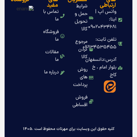
ارتباطی
مفید
شرایط
واتس اپ |
تماس با
حمل و
ایتا:
ما
تحویل
09020434681
کالا
فروشگاه
تلفن ثابت:
ما
مرجوع
02834535455
کردن
مقالات
کالا
آدرس:دانسفهان
ما
بلوار امام ، خ
روش
درباره ما
کاج
های
پرداخت
فروش
اقساطی
کلیه حقوق این وبسایت برای مهرتات محفوظ است .1405