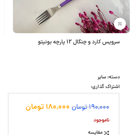
بزرگنمایی تصویر
سرویس کارد و چنگال 12 پارچه بونیتو
دسته:
سایر
اشتراک گذاری:
180,000
تومان
190,000
تومان
ناموجود
مقایسه