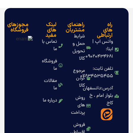
راه
راهنمای
لینک
مجوزهای
های
مشتریان
های
فروشگاه
ارتباطی
مفید
شرایط
واتس اپ |
تماس با
حمل و
ایتا:
ما
تحویل
09020434681
کالا
فروشگاه
تلفن ثابت:
ما
مرجوع
02834535455
کردن
مقالات
کالا
آدرس:دانسفهان
ما
بلوار امام ، خ
روش
درباره ما
کاج
های
پرداخت
فروش
اقساطی