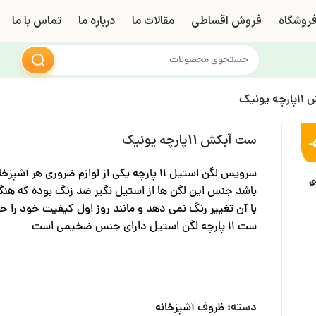
روشگاه
فروش اقساطی
مقالات ما
درباره ما
تماس با ما
ونیک
ست آبکش 11پارچه یونیک
-
سرویس لگن استیل 11 پارچه یکی از لوازم ضروری هر آش
ی
باشد جنس این لگن ها از استیل نگیر ضد زنگ بوده که هنگا
با آن تغییر رنگ نمی دهد و مانند روز اول کیفیت خود را ح
ست 11 پارچه لگن استیل دارای جنس ضخیمی است
دسته:
ظروف آشپزخانه