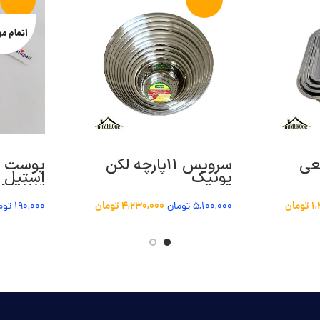
اتمام م
ربعی
سرویس 11پارچه لگن
پوست ک
یونیک
استیل 
N-1113
1
تومان
4,230,000
تومان
5,100,000
تومان
190,000
توم