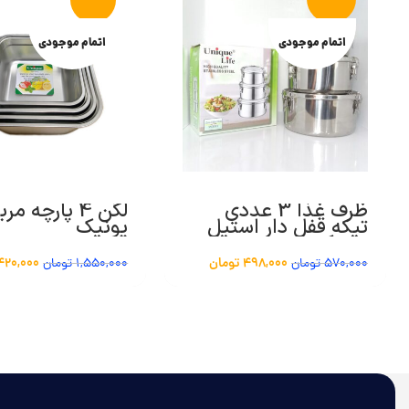
اتمام موجودی
اتمام موجودی
ظرف غذا 3 عددی
لگن 4 پارچه م
تیکه قفل دار استیل
یونیک
یونیک
498,000
تومان
,420,000
570,000
تومان
1,550,000
تومان