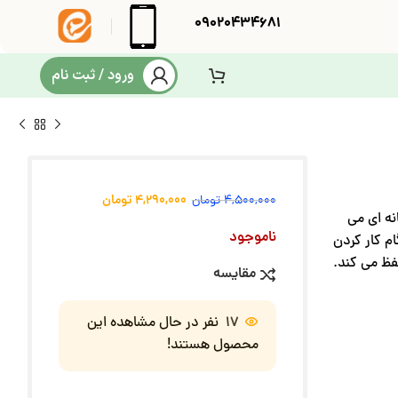
09020434681
ورود / ثبت نام
4,290,000
تومان
4,500,000
تومان
پزخانه ای می
ناموجود
م کار کردن
فظ می کند.
مقایسه
17
نفر در حال مشاهده این
محصول هستند!