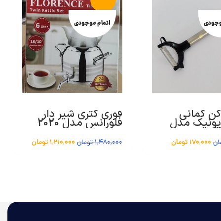
وجودی
اتمام موجودی
ن کمانی
قوری کتری شیر دار
یونیک مدل
فلورانس مدل 2020
U
170,000
تومان
1,210,000
تومان
ان
1,480,000
تومان