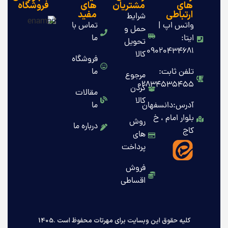
های
مشتریان
های
فروشگاه
ارتباطی
مفید
شرایط
واتس اپ |
تماس با
حمل و
ایتا:
ما
تحویل
09020434681
کالا
فروشگاه
تلفن ثابت:
ما
مرجوع
02834535455
کردن
مقالات
کالا
آدرس:دانسفهان
ما
بلوار امام ، خ
روش
درباره ما
کاج
های
پرداخت
فروش
اقساطی
کلیه حقوق این وبسایت برای مهرتات محفوظ است .1405