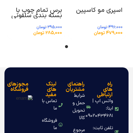
اسپری مو کاسپین
برس تمام چوب با
بسته بندی سلفونی
496,000
تومان
295,000
تومان
479,000
تومان
285,000
تومان
راه
راهنمای
لینک
مجوزهای
های
مشتریان
های
فروشگاه
ارتباطی
مفید
شرایط
واتس اپ |
تماس با
حمل و
ایتا:
ما
تحویل
09020434681
کالا
فروشگاه
تلفن ثابت:
ما
مرجوع