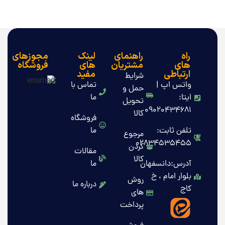
راه
راهنمای
لینک
مجوزهای
های
مشتریان
های
فروشگاه
ارتباطی
مفید
شرایط
واتس اپ |
تماس با
حمل و
ایتا:
ما
تحویل
09020434681
کالا
فروشگاه
تلفن ثابت:
ما
مرجوع
02834535455
کردن
مقالات
کالا
آدرس:دانسفهان
ما
بلوار امام ، خ
روش
درباره ما
کاج
های
پرداخت