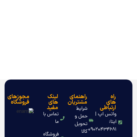
راه
راهنمای
لینک
مجوزهای
های
مشتریان
های
فروشگاه
ارتباطی
مفید
شرایط
واتس اپ |
تماس با
حمل و
ایتا:
ما
تحویل
09020434681
کالا
فروشگاه