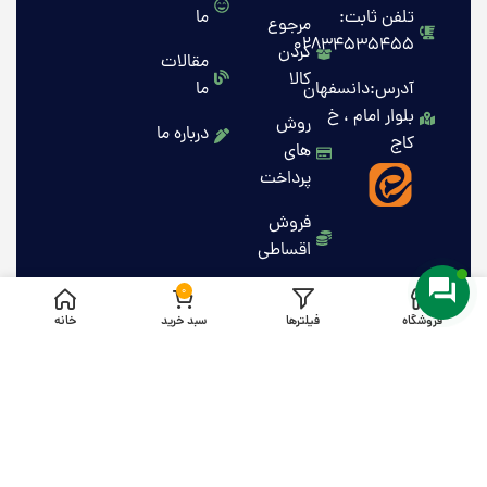
تلفن ثابت:
ما
مرجوع
02834535455
کردن
مقالات
کالا
آدرس:دانسفهان
ما
بلوار امام ، خ
روش
درباره ما
کاج
های
پرداخت
فروش
اقساطی
0
فروشگاه
فیلترها
سبد خرید
خانه
کلیه حقوق این وبسایت برای مهرتات محفوظ است .1405
HeyCode
۰۹۳۳۴۳۰۴۱۴۱
طراحی و توسعه وب توسط تیم