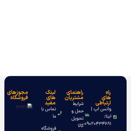
راه
راهنمای
لینک
مجوزهای
های
مشتریان
های
فروشگاه
ارتباطی
مفید
شرایط
واتس اپ |
تماس با
حمل و
ایتا:
ما
تحویل
09020434681
کالا
فروشگاه