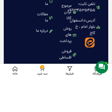
تلفن ثابت:
ما
مرجوع
02834535455
کردن
مقالات
کالا
آدرس:دانسفهان
ما
بلوار امام ، خ
روش
درباره ما
کاج
های
پرداخت
فروش
اقساطی
0
فروشگاه
فیلترها
سبد خرید
خانه
کلیه حقوق این وبسایت برای مهرتات محفوظ است .1405
HeyCode
۰۹۳۳۴۳۰۴۱۴۱
طراحی و توسعه وب توسط تیم