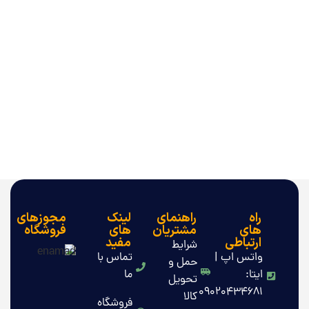
راه
راهنمای
لینک
مجوزهای
های
مشتریان
های
فروشگاه
ارتباطی
مفید
شرایط
واتس اپ |
تماس با
حمل و
ایتا:
ما
تحویل
09020434681
کالا
فروشگاه