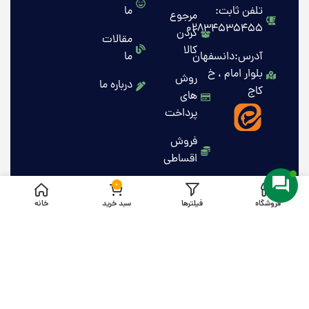
تلفن ثابت:
ما
مرجوع
02834535455
کردن
مقالات
کالا
آدرس:دانسفهان
ما
بلوار امام ، خ
روش
درباره ما
کاج
های
پرداخت
فروش
اقساطی
0
فروشگاه
فیلترها
سبد خرید
خانه
کلیه حقوق این وبسایت برای مهرتات محفوظ است .1405
HeyCode
۰۹۳۳۴۳۰۴۱۴۱
طراحی و توسعه وب توسط تیم