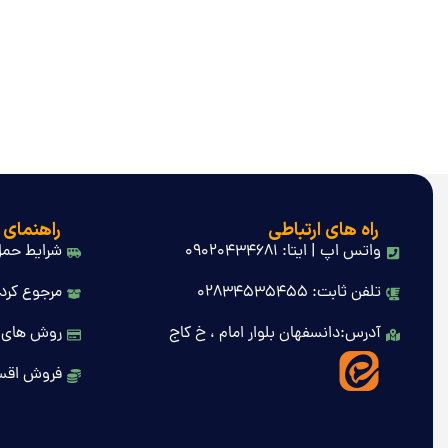
راه های ارتباطی
راهنمای 
واتس اپ | ایتا: 09020434681
شرایط حمل
تلفن ثابت: 02834535455
مرجوع کردن
آدرس:دانسفهان بلوار امام ، خ کاج
روش های 
فروش اقس