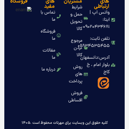
های
مشتریان
های
فروشگاه
ارتباطی
مفید
شرایط
واتس اپ |
تماس با
حمل و
ایتا:
ما
تحویل
09020434681
کالا
فروشگاه
تلفن ثابت:
ما
مرجوع
02834535455
کردن
مقالات
کالا
آدرس:دانسفهان
ما
بلوار امام ، خ
روش
درباره ما
کاج
های
پرداخت
فروش
اقساطی
کلیه حقوق این وبسایت برای مهرتات محفوظ است .1405