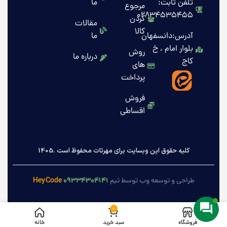
تلفن ثابت:
ما
مرجوع
02834535455
کردن
مقالات
کالا
آدرس:دانسفهان
ما
بلوار امام ، خ
روش
درباره ما
کاج
های
پرداخت
فروش
اقساطی
کلیه حقوق این وبسایت برای مهرتات محفوظ است .1405
HeyCode
۰۹۳۳۴۳۰۴۱۴۱
طراحی و توسعه وب توسط تیم
0
فروشگاه
سبد خرید
خانه