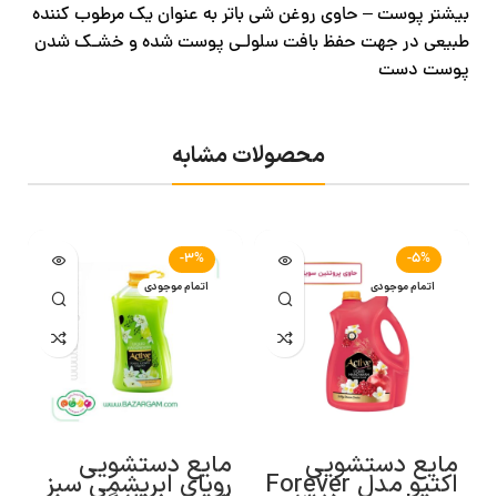
بیشتر پوست – حاوی روغن شی باتر به عنوان یک مرطوب کننده
طبیعی در جهت حفظ بافت سلولـی پوست شده و خشـک شدن
پوست دست
محصولات مشابه
-3%
-5%
اتمام موجودی
اتمام موجودی
مایع دستشویی
مایع دستشویی
م
اکتیو مدل Forever
رویای ابریشمی سبز