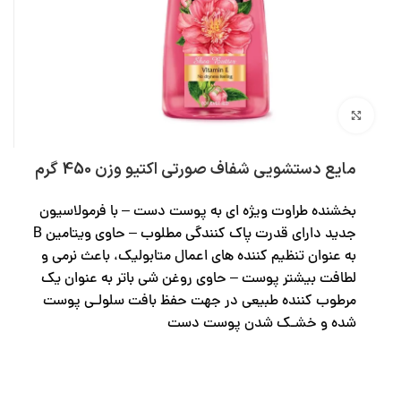
بزرگنمایی تصویر
مایع دستشویی شفاف صورتی اکتیو وزن 450 گرم
بخشنده طراوت ویژه ای به پوست دست – با فرمولاسیون
جدید دارای قدرت پاک کنندگی مطلوب – حاوی ویتامین B
به عنوان تنظیم کننده های اعمال متابولیک، باعث نرمی و
لطافت بیشتر پوست – حاوی روغن شی باتر به عنوان یک
مرطوب کننده طبیعی در جهت حفظ بافت سلولـی پوست
شده و خشـک شدن پوست دست