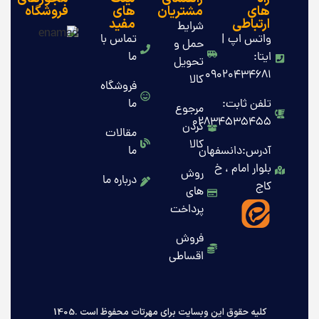
های
مشتریان
های
فروشگاه
ارتباطی
مفید
شرایط
واتس اپ |
تماس با
حمل و
ایتا:
ما
تحویل
09020434681
کالا
فروشگاه
تلفن ثابت:
ما
مرجوع
02834535455
کردن
مقالات
کالا
آدرس:دانسفهان
ما
بلوار امام ، خ
روش
درباره ما
کاج
های
پرداخت
فروش
اقساطی
کلیه حقوق این وبسایت برای مهرتات محفوظ است .1405