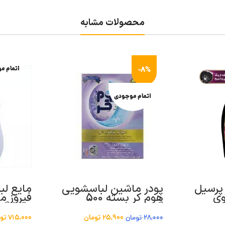
محصولات مشابه
-8%
اتمام م
اتمام موجودی
پرسیل
پودر ماشین لباسشویی
مایع ل
ی
هوم کر بسته 500
گرمی
1000 گرم
25,900
تومان
715,000
تو
28,000
تومان