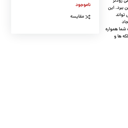
ی زودتر
ناموجود
 ببرد. این
 تواند
مقایسه
جاد
 شما همواره
که ها و