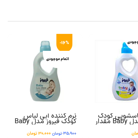
وجودی
-16%
اتمام موجودی
باسشویی کودک
نرم کننده آبی لباس
فیروز مدل Baby مقدار
کودک فیروز مدل Baby
مان
30,000
تومان
35,900
تومان