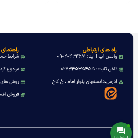
راه های ارتباطی
راهنمای 
واتس اپ | ایتا: 09020434681
شرایط حمل
تلفن ثابت: 02834535455
مرجوع کردن
آدرس:دانسفهان بلوار امام ، خ کاج
روش های 
فروش اقس
ارتباط با ما