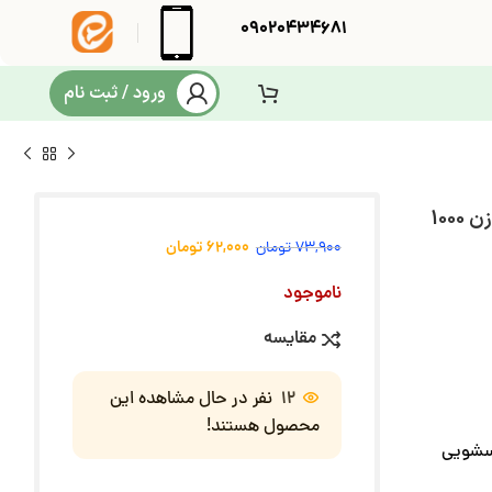
09020434681
ورود / ثبت نام
صابون مایع لباسشویی کودک فیروز مدل صورتی وزن 1000
62,000
تومان
73,900
تومان
ناموجود
مقایسه
12
نفر در حال مشاهده این
محصول هستند!
اسشویی