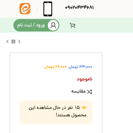
09020434681
ورود / ثبت نام
29,000
تومان
33,000
تومان
ناموجود
مقایسه
15
نفر در حال مشاهده این
محصول هستند!