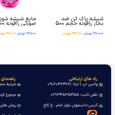
شیشه پاک کن ضد
مایع شیشه شوی
بخار رافونه حجم 500
صورتی راف
میلی لیتر
میلی لیتری ا –
34,100
تومان
29,000
توم
36,000
تومان
29,600
تومان
راه های ارتباطی
راهنمای 
واتس اپ | ایتا: 09020434681
شرایط حمل
تلفن ثابت: 02834535455
مرجوع کردن
آدرس:دانسفهان بلوار امام ، خ کاج
روش های 