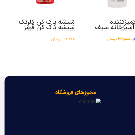
میزکننده
شیشه پاک کن گلرنگ
شپزخانه سیف
شیشه پاک کن قرمز
گلرنگ حجم 500 گرم
64,000
تومان
30,000
تومان
ن
مجوزهای فروشگاه