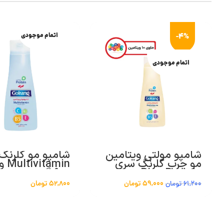
-4%
اتمام موجودی
اتمام موجودی
شامپو مولتی ویتامین
شامپو مو گلرنگ
مو چرب گلرنگ سری
itamin
Plus Protein مدل
900 گرم
Oily Hair مقدار 900
59,000
تومان
52,800
تومان
61,200
تومان
گرم