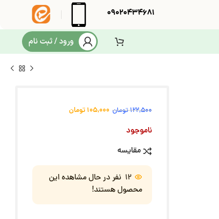
09020434681
ورود / ثبت نام
105,000
تومان
122,500
تومان
ناموجود
مقایسه
12
نفر در حال مشاهده این
محصول هستند!