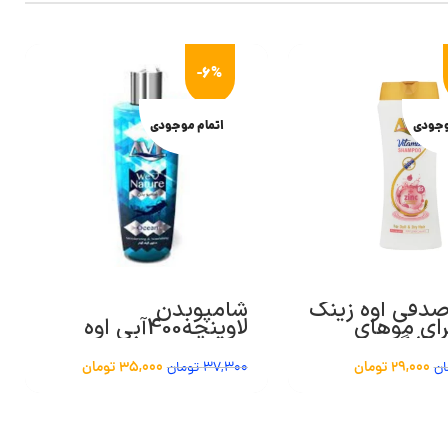
-6%
وجودی
اتمام موجودی
صدفی اوه زینک
شامپوبدن
رای موهای
لاوینچه400آبی اوه
29,000
تومان
35,000
تومان
ان
37,300
تومان