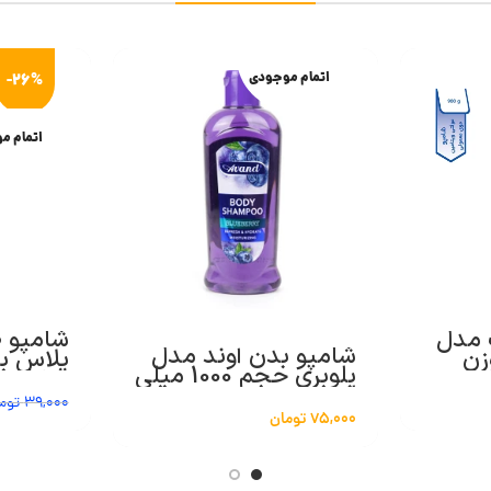
اتمام موجودی
-26%
اتمام م
 مدل
شامپو 
شامپو بدن آوند مدل
Multiv وزن
پلاس ب
بلوبری حجم 1000 میلی
خشک 400 گرم
لیتر
39,000
توم
75,000
تومان