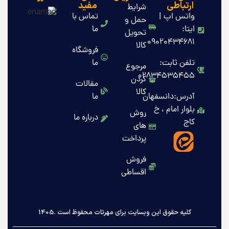
ارتباطی
مفید
شرایط
واتس اپ |
تماس با
حمل و
ایتا:
ما
تحویل
09020434681
کالا
فروشگاه
تلفن ثابت:
ما
مرجوع
02834535455
کردن
مقالات
کالا
آدرس:دانسفهان
ما
بلوار امام ، خ
روش
درباره ما
کاج
های
پرداخت
فروش
اقساطی
کلیه حقوق این وبسایت برای مهرتات محفوظ است .1405