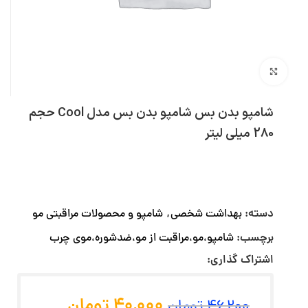
بزرگنمایی تصویر
شامپو بدن بس شامپو بدن بس مدل Cool حجم
280 میلی لیتر
دسته:
بهداشت شخصی
,
شامپو و محصولات مراقبتی مو
برچسب:
شامپو،مو،مراقبت از مو،ضدشوره،موی چرب
اشتراک گذاری:
40,000
تومان
46,200
تومان