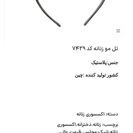
بزرگنمایی تصویر
تل مو زنانه کد 7429
جنس:پلاستیک
کشور تولید کننده :چین
دسته:
اکسسوری زنانه
برچسب:
زنانه،دخترانه،اکسسوری
زنانه،شیک،مجلسی،قیمت عالی،