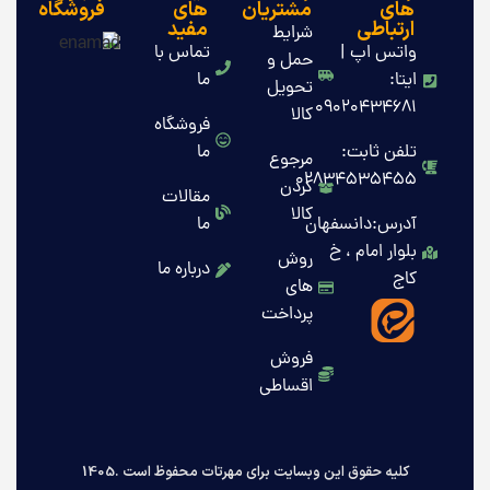
های
مشتریان
های
فروشگاه
ارتباطی
مفید
شرایط
واتس اپ |
تماس با
حمل و
ایتا:
ما
تحویل
09020434681
کالا
فروشگاه
تلفن ثابت:
ما
مرجوع
02834535455
کردن
مقالات
کالا
آدرس:دانسفهان
ما
بلوار امام ، خ
روش
درباره ما
کاج
های
پرداخت
فروش
اقساطی
کلیه حقوق این وبسایت برای مهرتات محفوظ است .1405