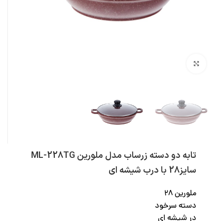
بزرگنمایی تصویر
تابه دو دسته زرساب مدل ملورین ML-228TG
سایز28 با درب شیشه ای
ملورین 28
دسته سرخود
در شیشه ای