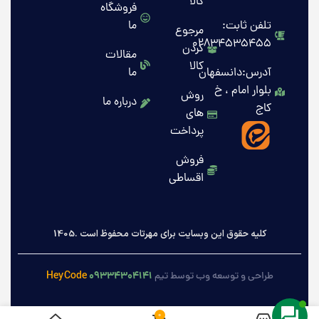
کالا
فروشگاه
تلفن ثابت:
ما
مرجوع
02834535455
کردن
مقالات
کالا
آدرس:دانسفهان
ما
بلوار امام ، خ
روش
درباره ما
کاج
های
پرداخت
فروش
اقساطی
کلیه حقوق این وبسایت برای مهرتات محفوظ است .1405
HeyCode
۰۹۳۳۴۳۰۴۱۴۱
طراحی و توسعه وب توسط تیم
0