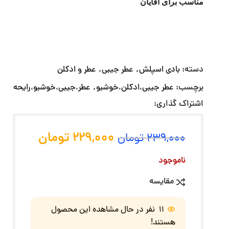
مناسب برای آقایان
دسته:
بادی اسپلش
,
عطر جیبی
,
عطر و ادکلن
برچسب:
عطر جیبی،ادکلن،خوشبو
,
عطر،جیبی،خوشبو،رایحه
اشتراک گذاری:
229,000
تومان
239,000
تومان
ناموجود
مقایسه
11
نفر در حال مشاهده این محصول
هستند!