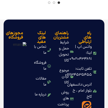
راه
راهنمای
لینک
مجوزهای
های
مشتریان
های
فروشگاه
ارتباطی
مفید
شرایط
واتس اپ |
تماس با
حمل و
ایتا:
ما
تحویل
09020434681
کالا
فروشگاه
تلفن ثابت:
ما
مرجوع
02834535455
کردن
مقالات
کالا
آدرس:دانسفهان
ما
بلوار امام ، خ
روش
درباره ما
کاج
های
پرداخت